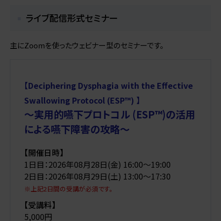
私たちについて
セミナー情報
消耗品のお手入れについて
ライブ配信形式セミナー
ITO物療アカデミー
ニュース
企業情報
主にZoomを使ったウェビナー型のセミナーです。
展示会・学会情報
総合カタログ
ITO物療アカデミー
【Deciphering Dysphagia with the Effective
Swallowing Protocol (ESP™) 】
お問い合わせ
～実用的嚥下プロトコル (ESP™)の活用
による嚥下障害の攻略～
【開催日時】
1日目：2026年08月28日(金) 16:00～19:00
2日目：2026年08月29日(土) 13:00～17:30
※上記2日間の受講が必須です。
【受講料】
5,000円