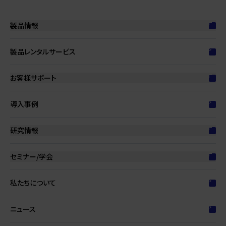
製品情報
製品レンタルサービス
製品カテゴリーから探す
エネルギー・用途から探す
お客様サポート
取扱説明書・
カタログダウンロード
導入事例
3年間無償修理保証
アフターサービス体制
研究情報
ショールームのご案内
消耗品のお手入れについて
セミナー/学会
歯科領域
研究・論文
私たちについて
セミナー情報
ITO物療アカデミー
ニュース
展示会・学会情報