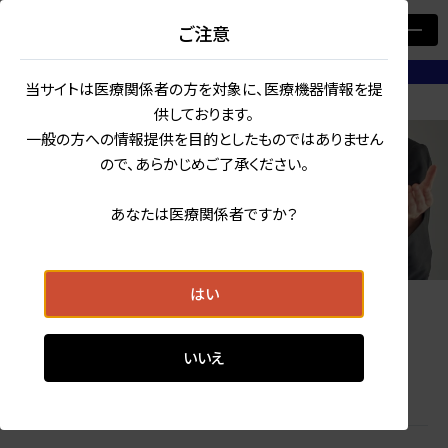
ご注意
医療関係者の皆さま
向け情報サイト
当サイトは医療関係者の方を対象に、医療機器情報を提
ホーム
セミナー/学会
供しております。
トップ
一般の方への情報提供を目的としたものではありません
ので、あらかじめご了承ください。
製品情報
セミナー/学会
あなたは医療関係者ですか？
製品レンタルサービス
Seminar / Conference
製品カテゴリーから探す
エネルギー・用途から探す
お客様サポート
はい
取扱説明書・
カタログダウンロード
WEBセミナー情報
展示会・学会情報
導入事例
いいえ
3年間無償修理保証
WEBセミナー情報
アフターサービス体制
セミナー/学会
ショールームのご案内